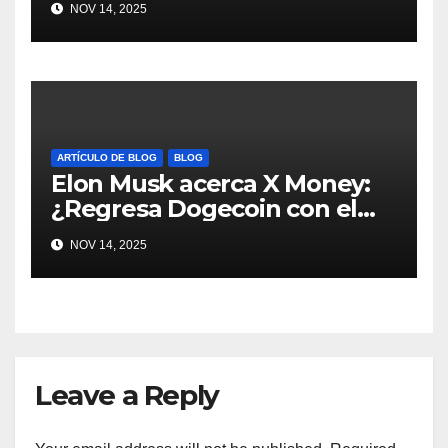
NOV 14, 2025
#Crypto #Dogecoin
ARTÍCULO DE BLOG
BLOG
Elon Musk acerca X Money:
¿Regresa Dogecoin con el
nuevo pago nativo? #Cripto
NOV 14, 2025
#Dogecoin
Leave a Reply