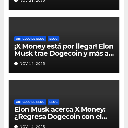
NOV 21, 2025
#Bitcoin
ARTÍCULO DE BLOG
BLOG
¡X Money está por llegar! Elon
Musk trae Dogecoin y más al
mundo de pagos #Crypto
NOV 14, 2025
#Dogecoin
ARTÍCULO DE BLOG
BLOG
Elon Musk acerca X Money:
¿Regresa Dogecoin con el
nuevo pago nativo? #Cripto
NOV 14, 2025