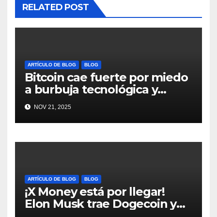
RELATED POST
ARTÍCULO DE BLOG
BLOG
Bitcoin cae fuerte por miedo
a burbuja tecnológica y
nervios en AI #crypto
NOV 21, 2025
#Bitcoin
ARTÍCULO DE BLOG
BLOG
¡X Money está por llegar!
Elon Musk trae Dogecoin y
más al mundo de pagos