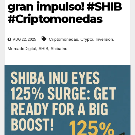
gran impulso! #SHIB
#Criptomonedas
,
,
,
Criptomonedas
Crypto
Inversión
AUG 22, 2025
,
,
MercadoDigital
SHIB
ShibaInu