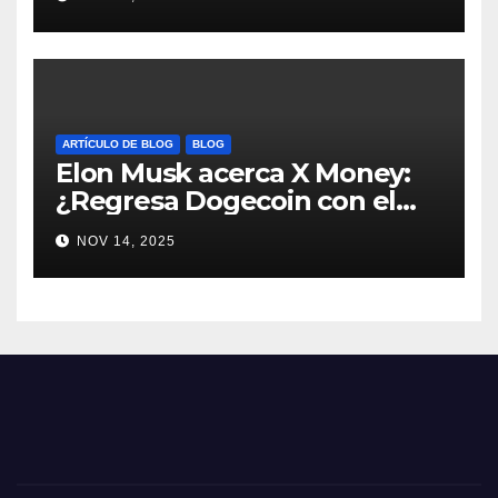
#Dogecoin
ARTÍCULO DE BLOG
BLOG
Elon Musk acerca X Money:
¿Regresa Dogecoin con el
nuevo pago nativo? #Cripto
NOV 14, 2025
#Dogecoin