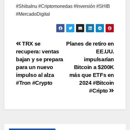
#ShibaInu #Criptomonedas #Inversión #SHIB
#MercadoDigital
Post
TRX se
Planes de retiro en
recupera: ventas
EE.UU.
navigation
bajan y se prepara
impulsarían
para un nuevo
Bitcoin a $200K
impulso al alza
más que ETFs en
#Tron #Crypto
2024 #Bitcoin
#Cripto