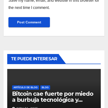
Save my name, email, and website in this browser for
the next time I comment.
TE PUEDE INTERESAR
ARTÍCULO DE BLOG
BLOG
Bitcoin cae fuerte por miedo
a burbuja tecnológica y
nervios en AI #crypto