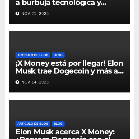
a burbuja tecnológica y
nervios en AI #crypto
NOV 21, 2025
#Bitcoin
ARTÍCULO DE BLOG
BLOG
¡X Money está por llegar! Elon
Musk trae Dogecoin y más al
mundo de pagos #Crypto
NOV 14, 2025
#Dogecoin
ARTÍCULO DE BLOG
BLOG
Elon Musk acerca X Money: