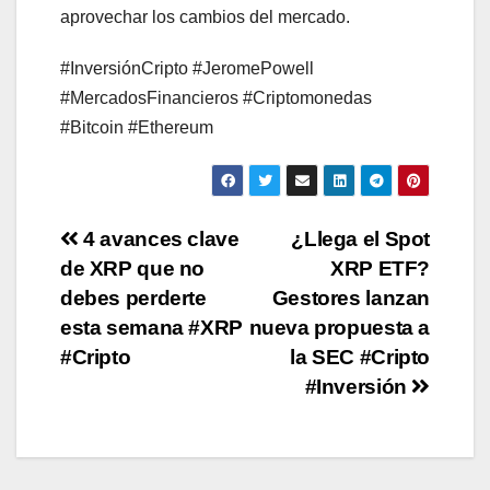
aprovechar los cambios del mercado.
#InversiónCripto #JeromePowell
#MercadosFinancieros #Criptomonedas
#Bitcoin #Ethereum
Post
4 avances clave
¿Llega el Spot
de XRP que no
XRP ETF?
navigation
debes perderte
Gestores lanzan
esta semana #XRP
nueva propuesta a
#Cripto
la SEC #Cripto
#Inversión