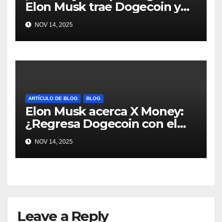
Elon Musk trae Dogecoin y
más al mundo de pagos
NOV 14, 2025
#Crypto #Dogecoin
ARTÍCULO DE BLOG
BLOG
Elon Musk acerca X Money:
¿Regresa Dogecoin con el
nuevo pago nativo? #Cripto
NOV 14, 2025
#Dogecoin
Leave a Reply