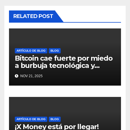
RELATED POST
ARTÍCULO DE BLOG
BLOG
Bitcoin cae fuerte por miedo
a burbuja tecnológica y
nervios en AI #crypto
NOV 21, 2025
#Bitcoin
ARTÍCULO DE BLOG
BLOG
¡X Money está por llegar!