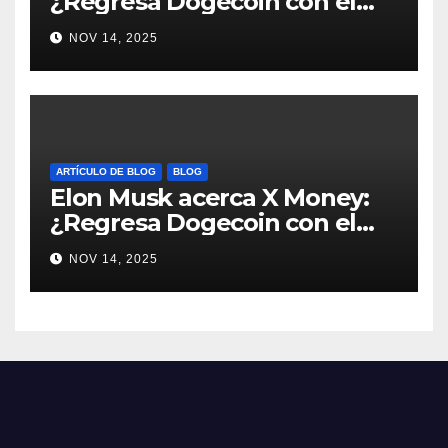
¿Regresa Dogecoin con el
nuevo pago nativo? #Cripto
NOV 14, 2025
#Dogecoin
ARTÍCULO DE BLOG
BLOG
Elon Musk acerca X Money:
¿Regresa Dogecoin con el
nuevo pago nativo? #Cripto
NOV 14, 2025
#Dogecoin