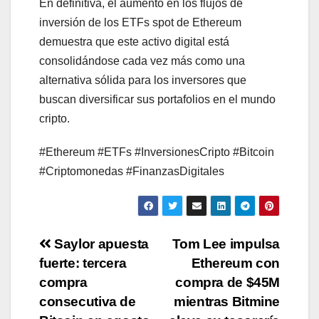
En definitiva, el aumento en los flujos de
inversión de los ETFs spot de Ethereum
demuestra que este activo digital está
consolidándose cada vez más como una
alternativa sólida para los inversores que
buscan diversificar sus portafolios en el mundo
cripto.
#Ethereum #ETFs #InversionesCripto #Bitcoin
#Criptomonedas #FinanzasDigitales
Post
Saylor apuesta
Tom Lee impulsa
fuerte: tercera
Ethereum con
navigation
compra
compra de $45M
consecutiva de
mientras Bitmine