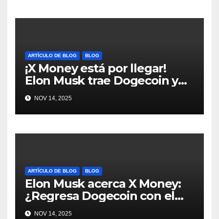
ARTÍCULO DE BLOG
BLOG
¡X Money está por llegar!
Elon Musk trae Dogecoin y
más al mundo de pagos
NOV 14, 2025
#Crypto #Dogecoin
ARTÍCULO DE BLOG
BLOG
Elon Musk acerca X Money:
¿Regresa Dogecoin con el
nuevo pago nativo? #Cripto
NOV 14, 2025