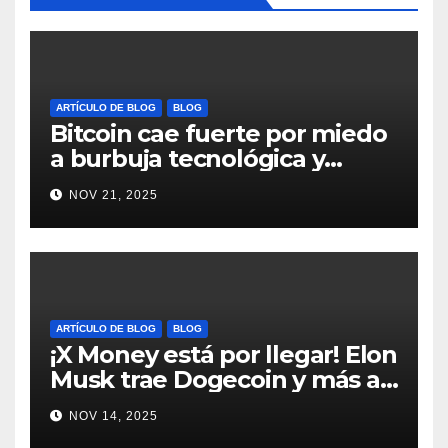
ARTÍCULO DE BLOG
BLOG
Bitcoin cae fuerte por miedo
a burbuja tecnológica y
nervios en AI #crypto
NOV 21, 2025
#Bitcoin
ARTÍCULO DE BLOG
BLOG
¡X Money está por llegar! Elon
Musk trae Dogecoin y más al
mundo de pagos #Crypto
NOV 14, 2025
#Dogecoin