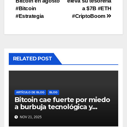
Bitcoin en agosto
eleva su tesorería
#Bitcoin
a $7B #ETH
#Estrategia
#CriptoBoom
RELATED POST
ARTÍCULO DE BLOG
BLOG
Bitcoin cae fuerte por miedo
a burbuja tecnológica y
nervios en AI #crypto
NOV 21, 2025
#Bitcoin