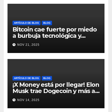
ARTÍCULO DE BLOG
BLOG
Bitcoin cae fuerte por miedo
a burbuja tecnológica y
nervios en AI #crypto
NOV 21, 2025
#Bitcoin
ARTÍCULO DE BLOG
BLOG
¡X Money está por llegar! Elon
Musk trae Dogecoin y más al
mundo de pagos #Crypto
NOV 14, 2025
#Dogecoin