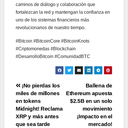
caminos de diálogo y colaboración que
fortalezcan la red y mantengan la confianza en
uno de los sistemas financieros más
revolucionarios de nuestro tiempo.
#Bitcoin #BitcoinCore #BitcoinKnots
#Criptomonedas #Blockchain
#DesarrolloBitcoin #ComunidadBTC
Post
¡No pierdas los
Ballena de
miles de millones
Ethereum apuesta
navigation
en tokens
$2.5B en un solo
Midnight! Reclama
movimiento
XRP y más antes
¡Impacto en el
que sea tarde
mercado!