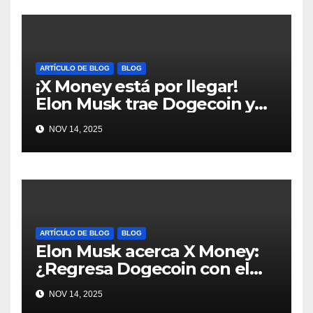
ARTÍCULO DE BLOG
BLOG
¡X Money está por llegar!
Elon Musk trae Dogecoin y
más al mundo de pagos
NOV 14, 2025
#Crypto #Dogecoin
ARTÍCULO DE BLOG
BLOG
Elon Musk acerca X Money:
¿Regresa Dogecoin con el
nuevo pago nativo? #Cripto
NOV 14, 2025
#Dogecoin