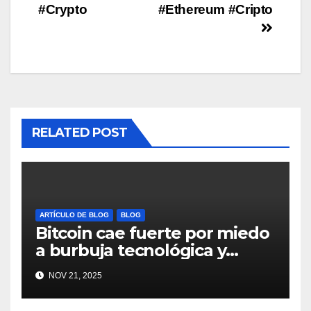
#Crypto
#Ethereum #Cripto
RELATED POST
ARTÍCULO DE BLOG
BLOG
Bitcoin cae fuerte por miedo
a burbuja tecnológica y
nervios en AI #crypto
NOV 21, 2025
#Bitcoin