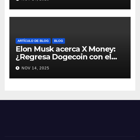
#Dogecoin
ARTÍCULO DE BLOG
BLOG
Elon Musk acerca X Money:
¿Regresa Dogecoin con el
nuevo pago nativo? #Cripto
NOV 14, 2025
#Dogecoin