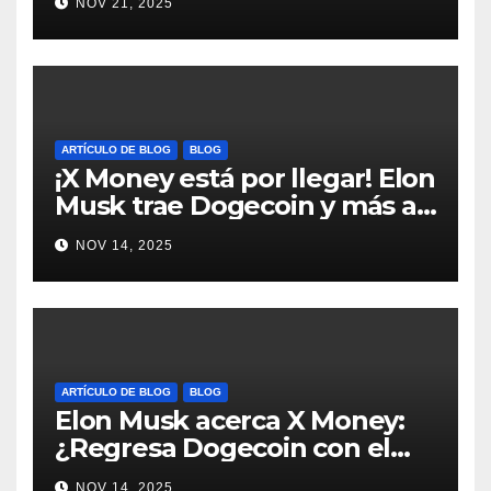
NOV 21, 2025
#Bitcoin
ARTÍCULO DE BLOG
BLOG
¡X Money está por llegar! Elon
Musk trae Dogecoin y más al
mundo de pagos #Crypto
NOV 14, 2025
#Dogecoin
ARTÍCULO DE BLOG
BLOG
Elon Musk acerca X Money:
¿Regresa Dogecoin con el
nuevo pago nativo? #Cripto
NOV 14, 2025