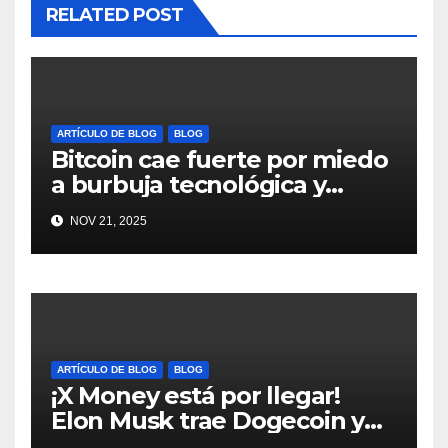
RELATED POST
ARTÍCULO DE BLOG
BLOG
Bitcoin cae fuerte por miedo
a burbuja tecnológica y
nervios en AI #crypto
NOV 21, 2025
#Bitcoin
ARTÍCULO DE BLOG
BLOG
¡X Money está por llegar!
Elon Musk trae Dogecoin y
más al mundo de pagos