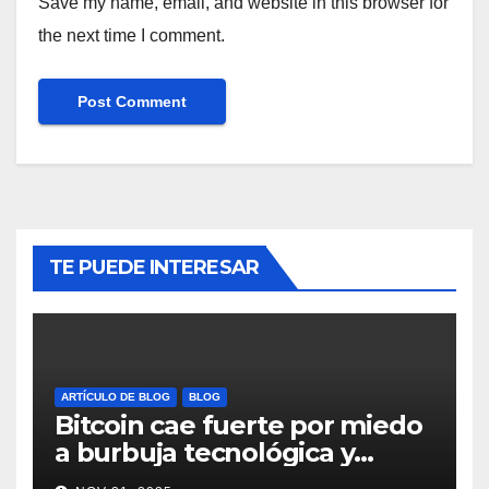
Save my name, email, and website in this browser for
the next time I comment.
TE PUEDE INTERESAR
ARTÍCULO DE BLOG
BLOG
Bitcoin cae fuerte por miedo
a burbuja tecnológica y
nervios en AI #crypto