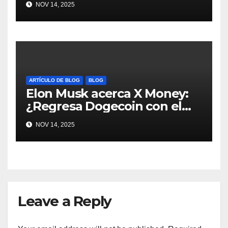
NOV 14, 2025
#Crypto #Dogecoin
ARTÍCULO DE BLOG
BLOG
Elon Musk acerca X Money:
¿Regresa Dogecoin con el
nuevo pago nativo? #Cripto
NOV 14, 2025
#Dogecoin
Leave a Reply