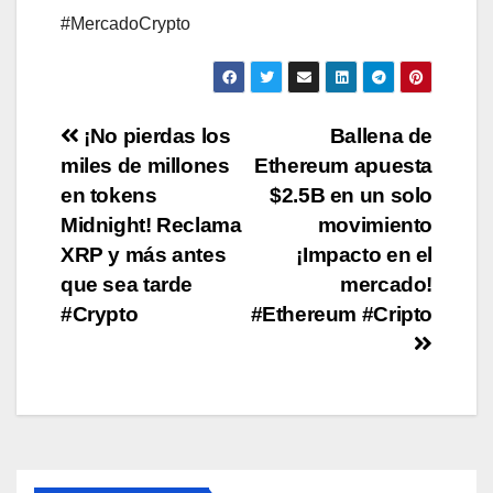
#MercadoCrypto
Post
¡No pierdas los
Ballena de
miles de millones
Ethereum apuesta
navigation
en tokens
$2.5B en un solo
Midnight! Reclama
movimiento
XRP y más antes
¡Impacto en el
que sea tarde
mercado!
#Crypto
#Ethereum #Cripto