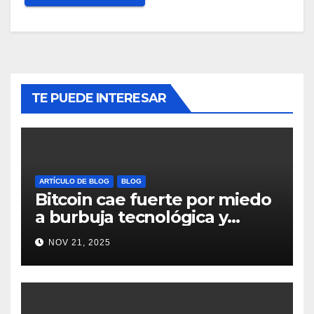
TE PUEDE INTERESAR
ARTÍCULO DE BLOG
BLOG
Bitcoin cae fuerte por miedo
a burbuja tecnológica y
nervios en AI #crypto
NOV 21, 2025
#Bitcoin