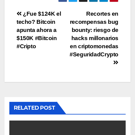
Post
¿Fue $124K el
Recortes en
techo? Bitcoin
recompensas bug
navigation
apunta ahora a
bounty: riesgo de
$150K #Bitcoin
hacks millonarios
#Cripto
en criptomonedas
#SeguridadCrypto
RELATED POST