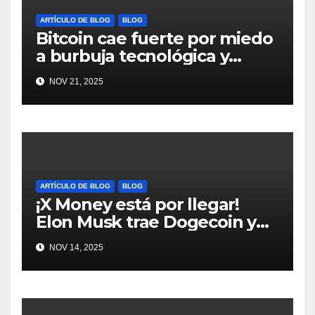
ARTÍCULO DE BLOG
BLOG
Bitcoin cae fuerte por miedo
a burbuja tecnológica y
nervios en AI #crypto
NOV 21, 2025
#Bitcoin
ARTÍCULO DE BLOG
BLOG
¡X Money está por llegar!
Elon Musk trae Dogecoin y
más al mundo de pagos
NOV 14, 2025
#Crypto #Dogecoin