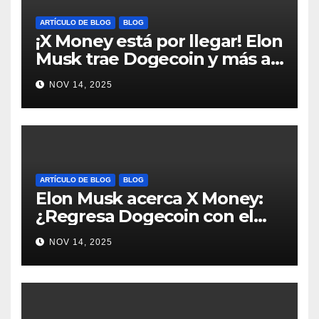
ARTÍCULO DE BLOG
BLOG
¡X Money está por llegar! Elon
Musk trae Dogecoin y más al
mundo de pagos #Crypto
NOV 14, 2025
#Dogecoin
ARTÍCULO DE BLOG
BLOG
Elon Musk acerca X Money:
¿Regresa Dogecoin con el
nuevo pago nativo? #Cripto
NOV 14, 2025
#Dogecoin