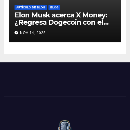
ARTÍCULO DE BLOG
BLOG
Elon Musk acerca X Money:
¿Regresa Dogecoin con el
nuevo pago nativo? #Cripto
NOV 14, 2025
#Dogecoin