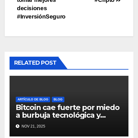
decisiones
#InversiónSeguro
RELATED POST
ARTÍCULO DE BLOG
BLOG
Bitcoin cae fuerte por miedo
a burbuja tecnológica y
nervios en AI #crypto
NOV 21, 2025
#Bitcoin