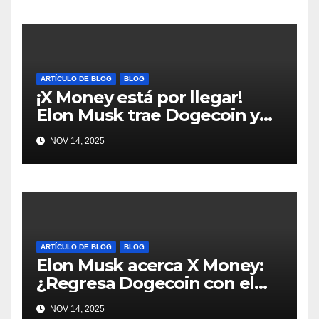
ARTÍCULO DE BLOG
BLOG
¡X Money está por llegar!
Elon Musk trae Dogecoin y
más al mundo de pagos
NOV 14, 2025
#Crypto #Dogecoin
ARTÍCULO DE BLOG
BLOG
Elon Musk acerca X Money:
¿Regresa Dogecoin con el
nuevo pago nativo? #Cripto
NOV 14, 2025
#Dogecoin