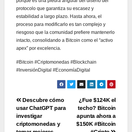
porque es una piedra angular del diseño del
protocolo que garantiza su escasez y
estabilidad a largo plazo. Hasta ahora, el
proceso para modificarlo es tan complejo y
riesgoso que la comunidad prefiere mantenerlo
intacto, consolidando a Bitcoin como el “activo
apex” por excelencia.
#Bitcoin #Criptomonedas #Blockchain
#InversiónDigital #EconomíaDigital
Post
Descubre cómo
¿Fue $124K el
usar ChatGPT para
techo? Bitcoin
navigation
investigar
apunta ahora a
criptomonedas y
$150K #Bitcoin
tomar mejores
#Cripto