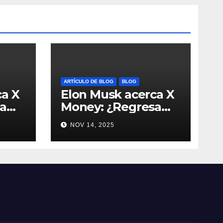
ARTÍCULO DE BLOG
BLOG
ca X
Elon Musk acerca X
a
Money: ¿Regresa
l
Dogecoin con el
NOV 14, 2025
ivo?
nuevo pago nativo?
oin
#Cripto #Dogecoin