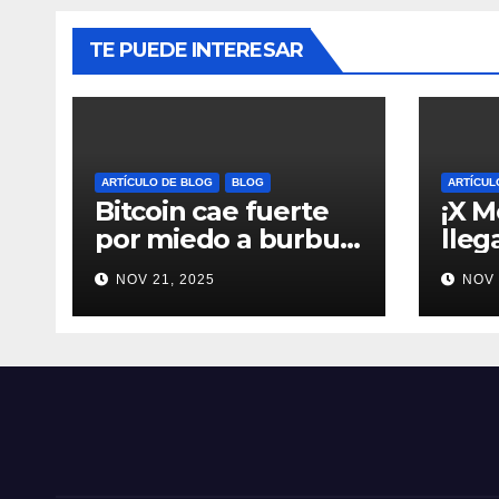
TE PUEDE INTERESAR
ARTÍCULO DE BLOG
BLOG
ARTÍCUL
Bitcoin cae fuerte
¡X M
por miedo a burbuja
lleg
tecnológica y
trae
NOV 21, 2025
NOV 
nervios en AI
al 
#crypto #Bitcoin
#Cr