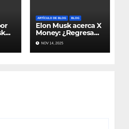
ARTÍCULO DE BLOG
BLOG
por
Elon Musk acerca X
sk
Money: ¿Regresa
y
Dogecoin con el
NOV 14, 2025
de
nuevo pago nativo?
#Cripto #Dogecoin