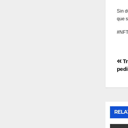
Sin d
que s
#NFTs
Po
Tr
pedi
na
RELA