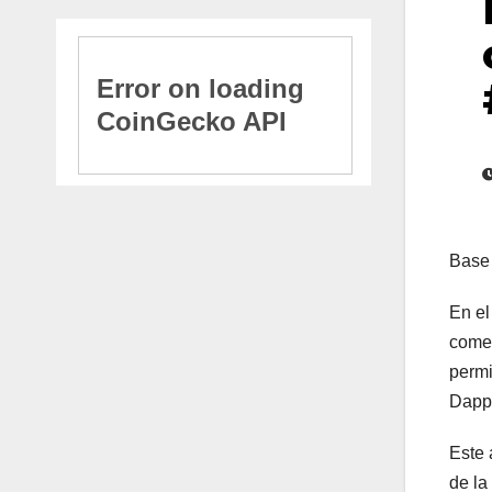
Base 
En el
comer
permi
Dapp
Este 
de la