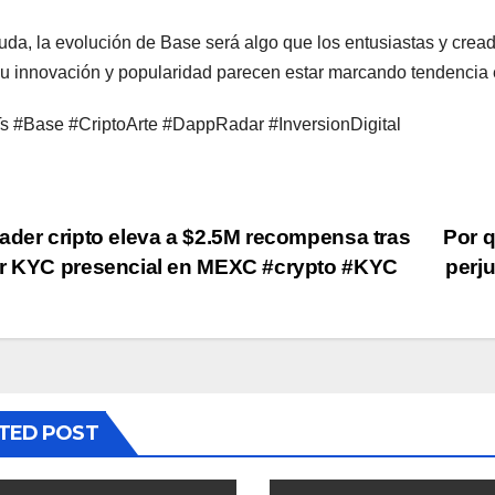
uda, la evolución de Base será algo que los entusiastas y cre
u innovación y popularidad parecen estar marcando tendencia en 
 #Base #CriptoArte #DappRadar #InversionDigital
st
ader cripto eleva a $2.5M recompensa tras
Por q
r KYC presencial en MEXC #crypto #KYC
perj
vigation
TED POST