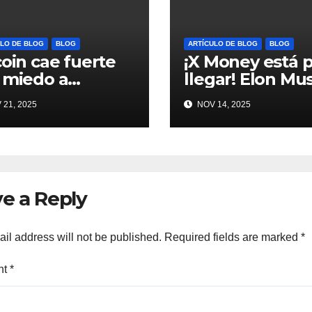
LO DE BLOG
BLOG
ARTÍCULO DE BLOG
BLOG
coin cae fuerte
¡X Money está 
 miedo a
llegar! Elon Mu
buja tecnológica
trae Dogecoin 
21, 2025
NOV 14, 2025
ervios en AI
más al mundo 
ypto #Bitcoin
pagos #Crypto
#Dogecoin
e a Reply
il address will not be published.
Required fields are marked
*
nt
*