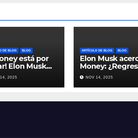
O DE BLOG
BLOG
ARTÍCULO DE BLOG
BLOG
oney está por
Elon Musk acer
ar! Elon Musk
Money: ¿Regres
 Dogecoin y más
Dogecoin con e
14, 2025
NOV 14, 2025
mundo de pagos
nuevo pago nat
ypto #Dogecoin
#Cripto #Dogec