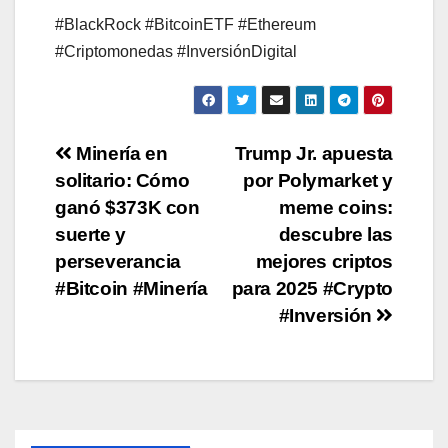
#BlackRock #BitcoinETF #Ethereum
#Criptomonedas #InversiónDigital
Post
Minería en
Trump Jr. apuesta
solitario: Cómo
por Polymarket y
navigation
ganó $373K con
meme coins:
suerte y
descubre las
perseverancia
mejores criptos
#Bitcoin #Minería
para 2025 #Crypto
#Inversión