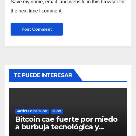
Save my name, email, and website in this browser for
the next time I comment.
TE PUEDE INTERESAR
ARTÍCULO DE BLOG
BLOG
Bitcoin cae fuerte por miedo
a burbuja tecnológica y
nervios en AI #crypto