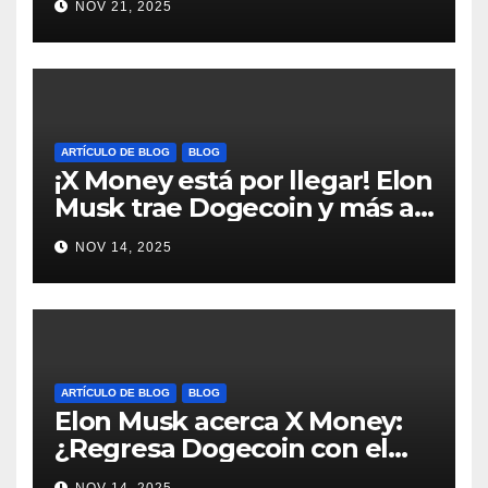
NOV 21, 2025
#Bitcoin
ARTÍCULO DE BLOG
BLOG
¡X Money está por llegar! Elon
Musk trae Dogecoin y más al
mundo de pagos #Crypto
NOV 14, 2025
#Dogecoin
ARTÍCULO DE BLOG
BLOG
Elon Musk acerca X Money:
¿Regresa Dogecoin con el
nuevo pago nativo? #Cripto
NOV 14, 2025