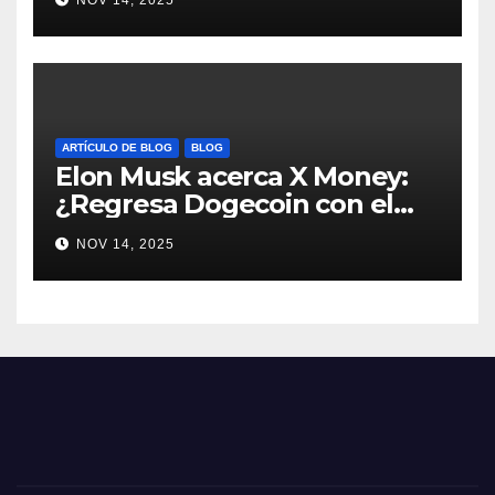
#Dogecoin
ARTÍCULO DE BLOG
BLOG
Elon Musk acerca X Money:
¿Regresa Dogecoin con el
nuevo pago nativo? #Cripto
NOV 14, 2025
#Dogecoin