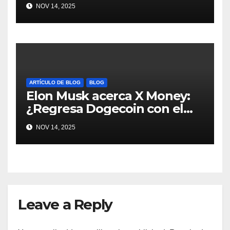
más al mundo de pagos
NOV 14, 2025
#Crypto #Dogecoin
ARTÍCULO DE BLOG
BLOG
Elon Musk acerca X Money:
¿Regresa Dogecoin con el
nuevo pago nativo? #Cripto
NOV 14, 2025
#Dogecoin
Leave a Reply