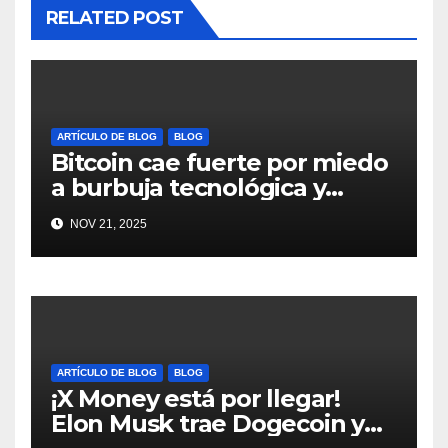
RELATED POST
ARTÍCULO DE BLOG
BLOG
Bitcoin cae fuerte por miedo
a burbuja tecnológica y
nervios en AI #crypto
NOV 21, 2025
#Bitcoin
ARTÍCULO DE BLOG
BLOG
¡X Money está por llegar!
Elon Musk trae Dogecoin y