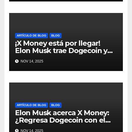
ARTÍCULO DE BLOG
BLOG
¡X Money está por llegar!
Elon Musk trae Dogecoin y
más al mundo de pagos
NOV 14, 2025
#Crypto #Dogecoin
ARTÍCULO DE BLOG
BLOG
Elon Musk acerca X Money:
¿Regresa Dogecoin con el
nuevo pago nativo? #Cripto
NOV 14, 2025