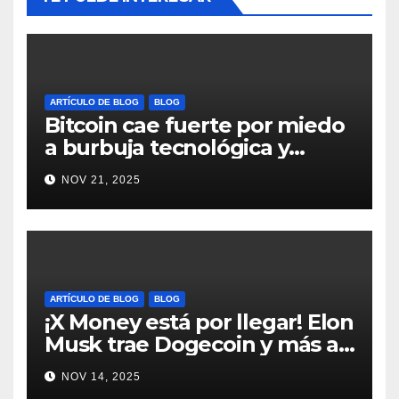
ARTÍCULO DE BLOG
BLOG
Bitcoin cae fuerte por miedo
a burbuja tecnológica y
nervios en AI #crypto
NOV 21, 2025
#Bitcoin
ARTÍCULO DE BLOG
BLOG
¡X Money está por llegar! Elon
Musk trae Dogecoin y más al
mundo de pagos #Crypto
NOV 14, 2025
#Dogecoin