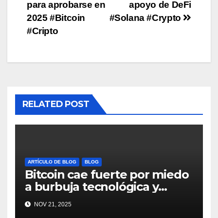
para aprobarse en
apoyo de DeFi
2025 #Bitcoin
#Solana #Crypto
#Cripto
RELATED POST
ARTÍCULO DE BLOG
BLOG
Bitcoin cae fuerte por miedo
a burbuja tecnológica y
nervios en AI #crypto
NOV 21, 2025
#Bitcoin