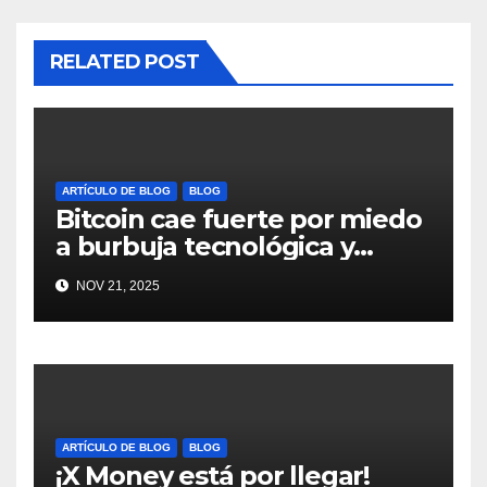
RELATED POST
ARTÍCULO DE BLOG
BLOG
Bitcoin cae fuerte por miedo
a burbuja tecnológica y
nervios en AI #crypto
NOV 21, 2025
#Bitcoin
ARTÍCULO DE BLOG
BLOG
¡X Money está por llegar!