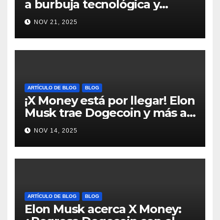
a burbuja tecnológica y
nervios en AI #crypto
NOV 21, 2025
#Bitcoin
ARTÍCULO DE BLOG
BLOG
¡X Money está por llegar! Elon
Musk trae Dogecoin y más al
mundo de pagos #Crypto
NOV 14, 2025
#Dogecoin
ARTÍCULO DE BLOG
BLOG
Elon Musk acerca X Money: