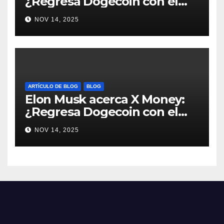
¿Regresa Dogecoin con el
nuevo pago nativo? #Cripto
NOV 14, 2025
#Dogecoin
ARTÍCULO DE BLOG
BLOG
Elon Musk acerca X Money:
¿Regresa Dogecoin con el
nuevo pago nativo? #Cripto
NOV 14, 2025
#Dogecoin