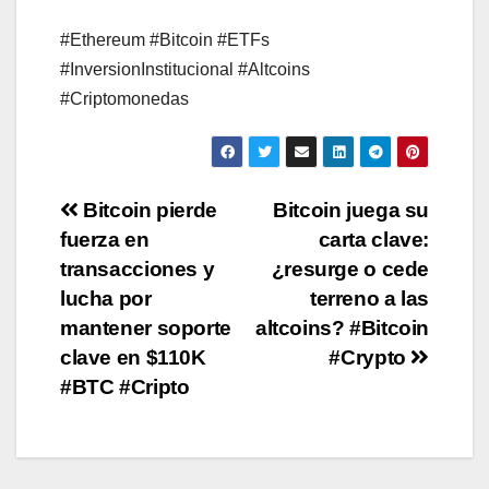
#Ethereum #Bitcoin #ETFs
#InversionInstitucional #Altcoins
#Criptomonedas
Post
Bitcoin pierde
Bitcoin juega su
fuerza en
carta clave:
navigation
transacciones y
¿resurge o cede
lucha por
terreno a las
mantener soporte
altcoins? #Bitcoin
clave en $110K
#Crypto
#BTC #Cripto