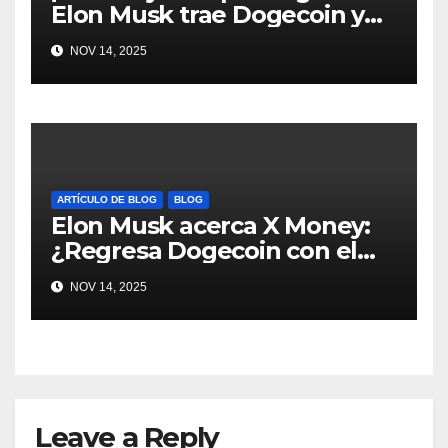
Elon Musk trae Dogecoin y
más al mundo de pagos
NOV 14, 2025
#Crypto #Dogecoin
ARTÍCULO DE BLOG
BLOG
Elon Musk acerca X Money:
¿Regresa Dogecoin con el
nuevo pago nativo? #Cripto
NOV 14, 2025
#Dogecoin
Leave a Reply