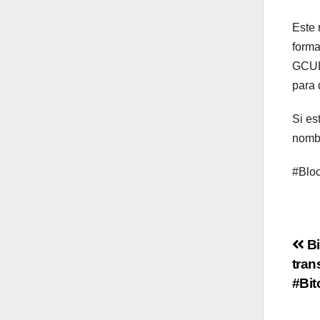
Este 
forma
GCUL 
para 
Si es
nombr
#Bloc
Po
Bi
tran
na
#Bit