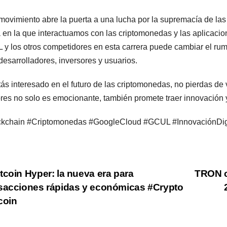
movimiento abre la puerta a una lucha por la supremacía de las
 en la que interactuamos con las criptomonedas y las aplicacio
y los otros competidores en esta carrera puede cambiar el rum
desarrolladores, inversores y usuarios.
tás interesado en el futuro de las criptomonedas, no pierdas de 
es no solo es emocionante, también promete traer innovación y 
kchain #Criptomonedas #GoogleCloud #GCUL #InnovaciónDigi
st
tcoin Hyper: la nueva era para
TRON c
sacciones rápidas y económicas #Crypto
vigation
coin