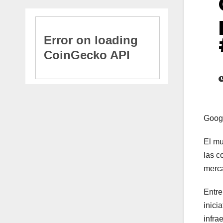
Googl
El mu
las c
merca
Entre
inici
infra