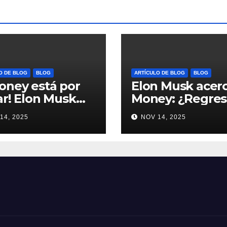
O DE BLOG
BLOG
ARTÍCULO DE BLOG
BLOG
oney está por
Elon Musk acer
ar! Elon Musk
Money: ¿Regres
 Dogecoin y más
Dogecoin con e
14, 2025
NOV 14, 2025
mundo de pagos
nuevo pago nat
ypto #Dogecoin
#Cripto #Dogec