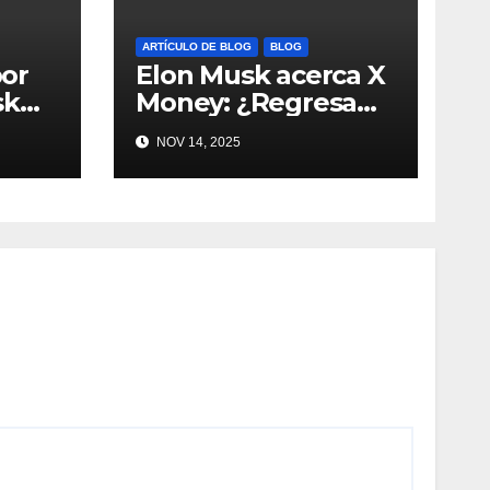
ARTÍCULO DE BLOG
BLOG
por
Elon Musk acerca X
sk
Money: ¿Regresa
y
Dogecoin con el
NOV 14, 2025
de
nuevo pago nativo?
#Cripto #Dogecoin