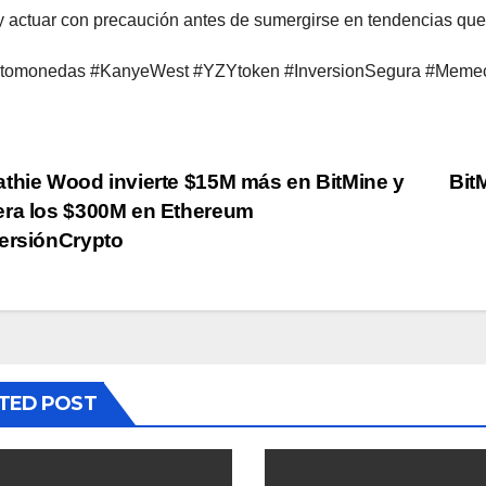
y actuar con precaución antes de sumergirse en tendencias que
ptomonedas #KanyeWest #YZYtoken #InversionSegura #Memec
st
thie Wood invierte $15M más en BitMine y
Bit
ra los $300M en Ethereum
vigation
ersiónCrypto
TED POST