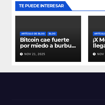
TE PUEDE INTERESAR
ARTÍCULO DE BLOG
BLOG
ARTÍCUL
Bitcoin cae fuerte
¡X M
por miedo a burbuja
lleg
tecnológica y
trae
NOV 21, 2025
NOV 
nervios en AI
al 
#crypto #Bitcoin
#Cr