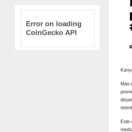
Kanye
Más d
prome
dejan
mient
Este 
mediá