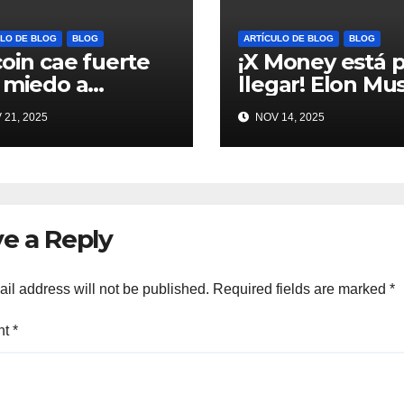
LO DE BLOG
BLOG
ARTÍCULO DE BLOG
BLOG
coin cae fuerte
¡X Money está 
 miedo a
llegar! Elon Mu
buja tecnológica
trae Dogecoin 
21, 2025
NOV 14, 2025
ervios en AI
más al mundo 
ypto #Bitcoin
pagos #Crypto
#Dogecoin
e a Reply
il address will not be published.
Required fields are marked
*
nt
*