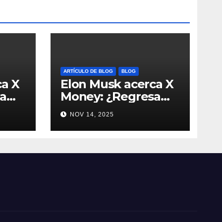
ARTÍCULO DE BLOG
BLOG
ca X
Elon Musk acerca X
a
Money: ¿Regresa
l
Dogecoin con el
NOV 14, 2025
ivo?
nuevo pago nativo?
oin
#Cripto #Dogecoin