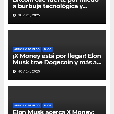
a burbuja tecnológica y
nervios en AI #crypto
NOV 21, 2025
#Bitcoin
ARTÍCULO DE BLOG
BLOG
¡X Money está por llegar! Elon
Musk trae Dogecoin y más al
mundo de pagos #Crypto
NOV 14, 2025
#Dogecoin
ARTÍCULO DE BLOG
BLOG
Elon Musk acerca X Money: