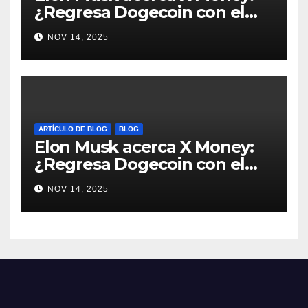
¿Regresa Dogecoin con el
nuevo pago nativo? #Cripto
NOV 14, 2025
#Dogecoin
ARTÍCULO DE BLOG
BLOG
Elon Musk acerca X Money:
¿Regresa Dogecoin con el
nuevo pago nativo? #Cripto
NOV 14, 2025
#Dogecoin