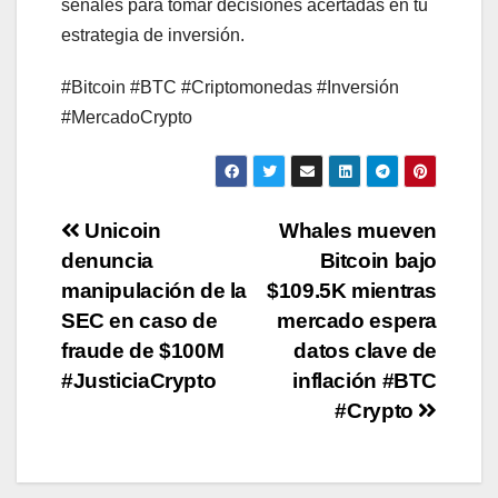
señales para tomar decisiones acertadas en tu
estrategia de inversión.
#Bitcoin #BTC #Criptomonedas #Inversión
#MercadoCrypto
Post
Unicoin
Whales mueven
denuncia
Bitcoin bajo
navigation
manipulación de la
$109.5K mientras
SEC en caso de
mercado espera
fraude de $100M
datos clave de
#JusticiaCrypto
inflación #BTC
#Crypto