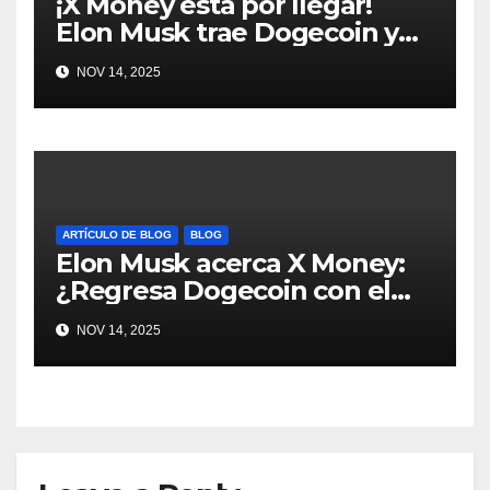
¡X Money está por llegar!
Elon Musk trae Dogecoin y
más al mundo de pagos
NOV 14, 2025
#Crypto #Dogecoin
ARTÍCULO DE BLOG
BLOG
Elon Musk acerca X Money:
¿Regresa Dogecoin con el
nuevo pago nativo? #Cripto
NOV 14, 2025
#Dogecoin