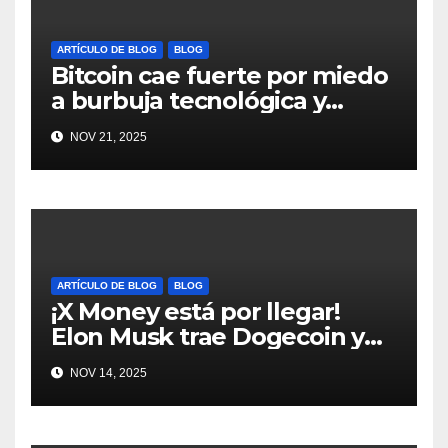
ARTÍCULO DE BLOG
BLOG
Bitcoin cae fuerte por miedo
a burbuja tecnológica y
nervios en AI #crypto
NOV 21, 2025
#Bitcoin
ARTÍCULO DE BLOG
BLOG
¡X Money está por llegar!
Elon Musk trae Dogecoin y
más al mundo de pagos
NOV 14, 2025
#Crypto #Dogecoin