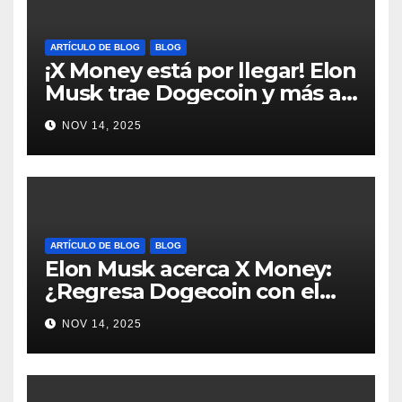
ARTÍCULO DE BLOG
BLOG
¡X Money está por llegar! Elon
Musk trae Dogecoin y más al
mundo de pagos #Crypto
NOV 14, 2025
#Dogecoin
ARTÍCULO DE BLOG
BLOG
Elon Musk acerca X Money:
¿Regresa Dogecoin con el
nuevo pago nativo? #Cripto
NOV 14, 2025
#Dogecoin