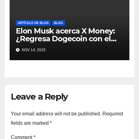
ARTÍCULO DE BLOG
BLOG
Elon Musk acerca X Money:
¿Regresa Dogecoin con el
nuevo pago nativo? #Cripto
NOV 14, 2025
#Dogecoin
Leave a Reply
Your email address will not be published.
Required
fields are marked
*
Comment
*