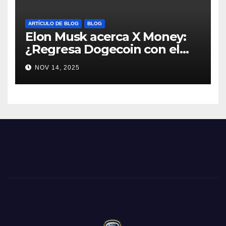
ARTÍCULO DE BLOG
BLOG
Elon Musk acerca X Money:
¿Regresa Dogecoin con el
nuevo pago nativo? #Cripto
NOV 14, 2025
#Dogecoin