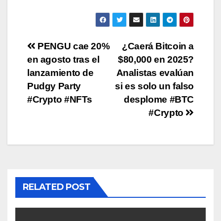
Post
PENGU cae 20%
¿Caerá Bitcoin a
en agosto tras el
$80,000 en 2025?
navigation
lanzamiento de
Analistas evalúan
Pudgy Party
si es solo un falso
#Crypto #NFTs
desplome #BTC
#Crypto
RELATED POST