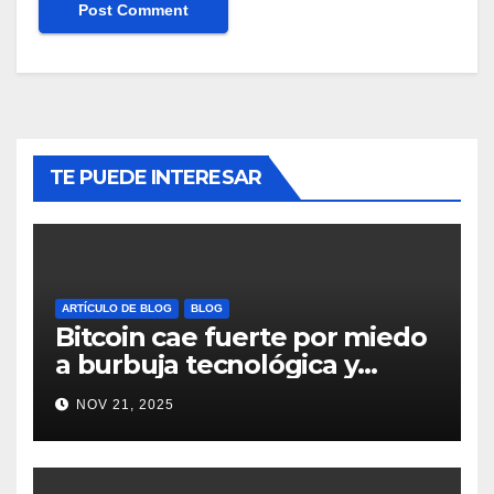
TE PUEDE INTERESAR
ARTÍCULO DE BLOG
BLOG
Bitcoin cae fuerte por miedo
a burbuja tecnológica y
nervios en AI #crypto
NOV 21, 2025
#Bitcoin