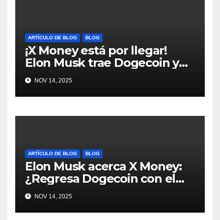
ARTÍCULO DE BLOG
BLOG
¡X Money está por llegar!
Elon Musk trae Dogecoin y
más al mundo de pagos
NOV 14, 2025
#Crypto #Dogecoin
ARTÍCULO DE BLOG
BLOG
Elon Musk acerca X Money:
¿Regresa Dogecoin con el
nuevo pago nativo? #Cripto
NOV 14, 2025
#Dogecoin