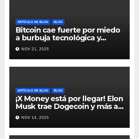
ARTÍCULO DE BLOG
BLOG
Bitcoin cae fuerte por miedo
a burbuja tecnológica y
nervios en AI #crypto
NOV 21, 2025
#Bitcoin
ARTÍCULO DE BLOG
BLOG
¡X Money está por llegar! Elon
Musk trae Dogecoin y más al
mundo de pagos #Crypto
NOV 14, 2025
#Dogecoin