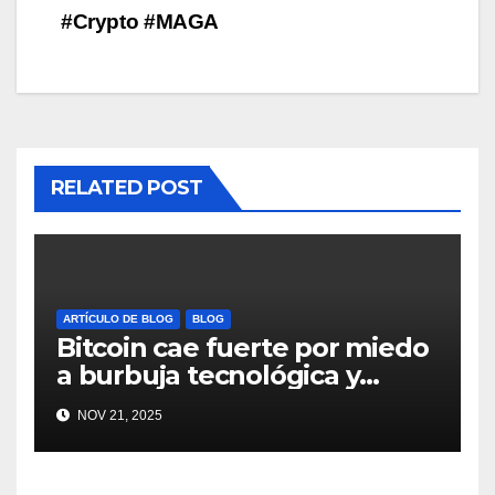
#Crypto #MAGA
RELATED POST
ARTÍCULO DE BLOG
BLOG
Bitcoin cae fuerte por miedo
a burbuja tecnológica y
nervios en AI #crypto
NOV 21, 2025
#Bitcoin