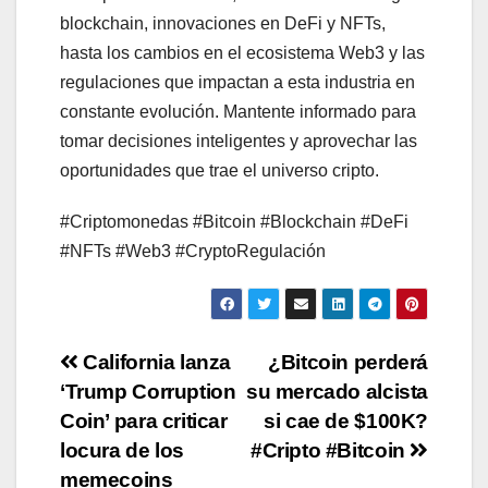
blockchain, innovaciones en DeFi y NFTs,
hasta los cambios en el ecosistema Web3 y las
regulaciones que impactan a esta industria en
constante evolución. Mantente informado para
tomar decisiones inteligentes y aprovechar las
oportunidades que trae el universo cripto.
#Criptomonedas #Bitcoin #Blockchain #DeFi
#NFTs #Web3 #CryptoRegulación
Post
California lanza
¿Bitcoin perderá
‘Trump Corruption
su mercado alcista
navigation
Coin’ para criticar
si cae de $100K?
locura de los
#Cripto #Bitcoin
memecoins