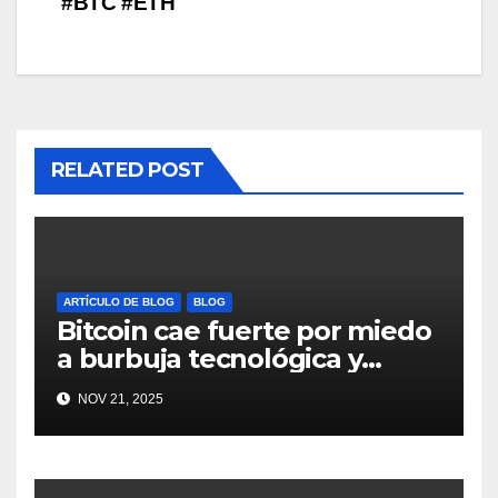
#BTC #ETH
RELATED POST
ARTÍCULO DE BLOG
BLOG
Bitcoin cae fuerte por miedo
a burbuja tecnológica y
nervios en AI #crypto
NOV 21, 2025
#Bitcoin