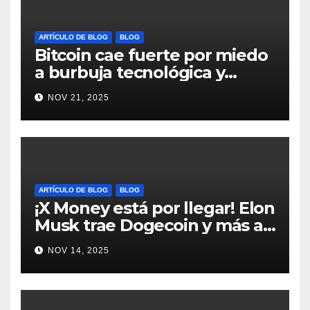
ARTÍCULO DE BLOG
BLOG
Bitcoin cae fuerte por miedo
a burbuja tecnológica y
nervios en AI #crypto
NOV 21, 2025
#Bitcoin
ARTÍCULO DE BLOG
BLOG
¡X Money está por llegar! Elon
Musk trae Dogecoin y más al
mundo de pagos #Crypto
NOV 14, 2025
#Dogecoin