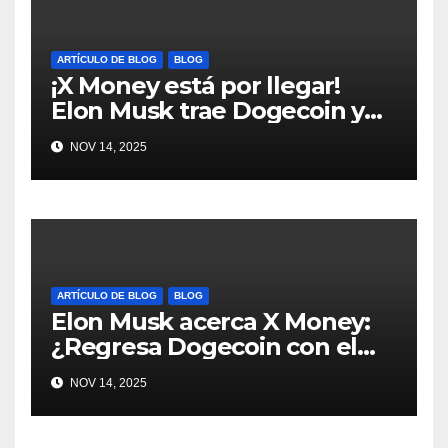
ARTÍCULO DE BLOG
BLOG
¡X Money está por llegar!
Elon Musk trae Dogecoin y
más al mundo de pagos
NOV 14, 2025
#Crypto #Dogecoin
ARTÍCULO DE BLOG
BLOG
Elon Musk acerca X Money:
¿Regresa Dogecoin con el
nuevo pago nativo? #Cripto
NOV 14, 2025
#Dogecoin