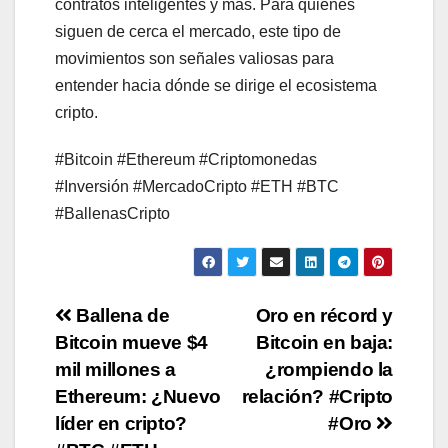
contratos inteligentes y más. Para quienes
siguen de cerca el mercado, este tipo de
movimientos son señales valiosas para
entender hacia dónde se dirige el ecosistema
cripto.
#Bitcoin #Ethereum #Criptomonedas
#Inversión #MercadoCripto #ETH #BTC
#BallenasCripto
Post
Ballena de
Oro en récord y
Bitcoin mueve $4
Bitcoin en baja:
navigation
mil millones a
¿rompiendo la
Ethereum: ¿Nuevo
relación? #Cripto
líder en cripto?
#Oro