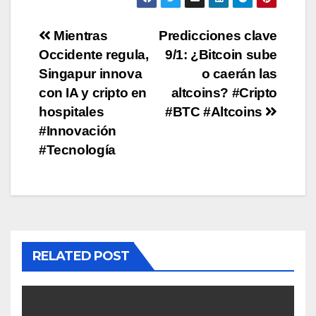
Post
Mientras
Predicciones clave
Occidente regula,
9/1: ¿Bitcoin sube
navigation
Singapur innova
o caerán las
con IA y cripto en
altcoins? #Cripto
hospitales
#BTC #Altcoins
#Innovación
#Tecnología
RELATED POST