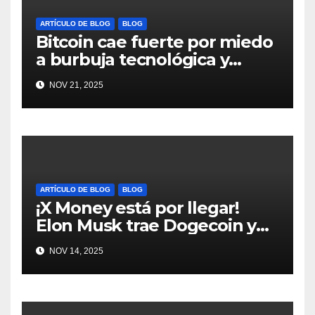
ARTÍCULO DE BLOG
BLOG
Bitcoin cae fuerte por miedo
a burbuja tecnológica y
nervios en AI #crypto
NOV 21, 2025
#Bitcoin
ARTÍCULO DE BLOG
BLOG
¡X Money está por llegar!
Elon Musk trae Dogecoin y
más al mundo de pagos
NOV 14, 2025
#Crypto #Dogecoin