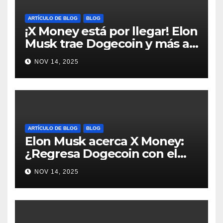
ARTÍCULO DE BLOG
BLOG
¡X Money está por llegar! Elon
Musk trae Dogecoin y más al
mundo de pagos #Crypto
NOV 14, 2025
#Dogecoin
ARTÍCULO DE BLOG
BLOG
Elon Musk acerca X Money:
¿Regresa Dogecoin con el
nuevo pago nativo? #Cripto
NOV 14, 2025
#Dogecoin