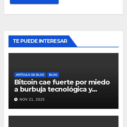
TE PUEDE INTERESAR
ARTÍCULO DE BLOG
BLOG
Bitcoin cae fuerte por miedo
a burbuja tecnológica y
nervios en AI #crypto
NOV 21, 2025
#Bitcoin