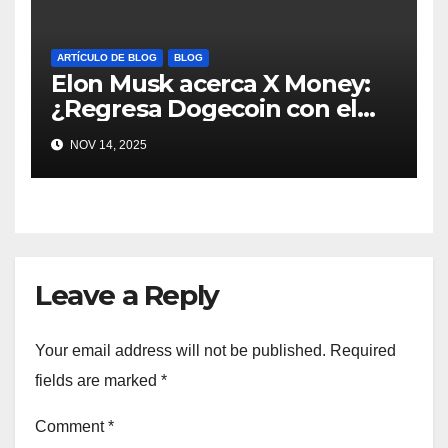
ARTÍCULO DE BLOG
BLOG
Elon Musk acerca X Money:
¿Regresa Dogecoin con el
nuevo pago nativo? #Cripto
NOV 14, 2025
#Dogecoin
Leave a Reply
Your email address will not be published.
Required
fields are marked
*
Comment
*