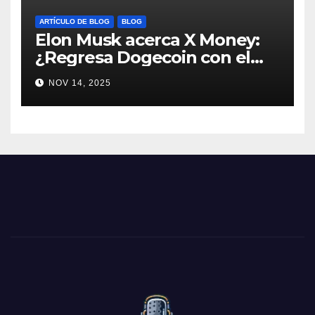
ARTÍCULO DE BLOG
BLOG
Elon Musk acerca X Money:
¿Regresa Dogecoin con el
nuevo pago nativo? #Cripto
NOV 14, 2025
#Dogecoin