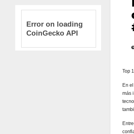
Top 1
En el
más i
tecno
tambi
Entre
confi