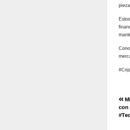
pieza
Estos
finan
mante
Conoc
merca
#Crip
Po
Mi
con 
na
#Te