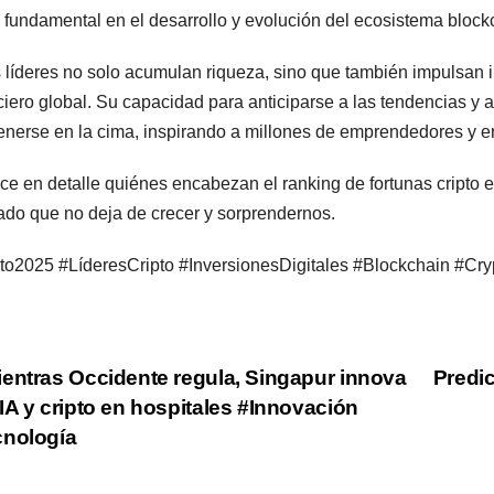
 fundamental en el desarrollo y evolución del ecosistema block
 líderes no solo acumulan riqueza, sino que también impulsan 
ciero global. Su capacidad para anticiparse a las tendencias y 
nerse en la cima, inspirando a millones de emprendedores y en
e en detalle quiénes encabezan el ranking de fortunas cripto 
do que no deja de crecer y sorprendernos.
to2025 #LíderesCripto #InversionesDigitales #Blockchain #C
st
entras Occidente regula, Singapur innova
Predic
IA y cripto en hospitales #Innovación
vigation
cnología