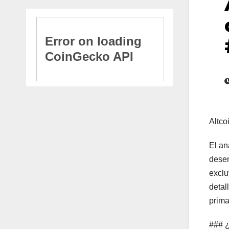
Altco
El an
desem
exclu
detal
prima
### ¿