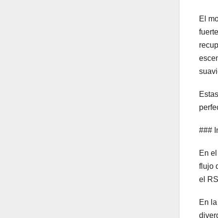
El mo
fuert
recup
escen
suavi
Estas
perfe
### I
En el
flujo
el RS
En la
diver