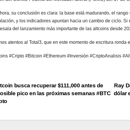
hora, su conclusión es clara: la base está madurando, el rang
ulación, y los indicadores apuntan hacia un cambio de ciclo. S
tesala del lanzamiento más importante de las altcoins desde 20
os atentos al Total3, que en este momento de escritura ronda el
oins #Cripto #Bitcoin #Ethereum #Inversión #CriptoAnalisis #
st
tcoin busca recuperar $111,000 antes de
Ray Da
osible pico en las próximas semanas #BTC
dólar 
vigation
pto