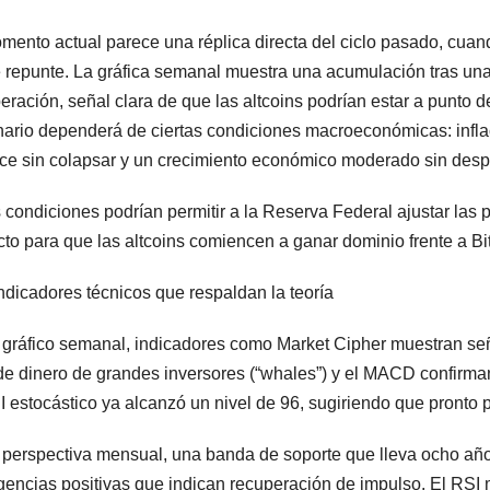
mento actual parece una réplica directa del ciclo pasado, cua
e repunte. La gráfica semanal muestra una acumulación tras una 
eración, señal clara de que las altcoins podrían estar a punto
ario dependerá de ciertas condiciones macroeconómicas: inflac
ce sin colapsar y un crecimiento económico moderado sin des
 condiciones podrían permitir a la Reserva Federal ajustar las p
cto para que las altcoins comiencen a ganar dominio frente a Bit
ndicadores técnicos que respaldan la teoría
 gráfico semanal, indicadores como Market Cipher muestran señ
 de dinero de grandes inversores (“whales”) y el MACD confirma
I estocástico ya alcanzó un nivel de 96, sugiriendo que pronto p
 perspectiva mensual, una banda de soporte que lleva ocho años
gencias positivas que indican recuperación de impulso. El RSI 