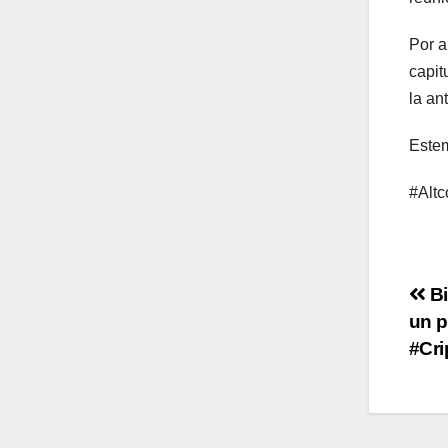
Por a
capit
la an
Estem
#Altc
Po
Bi
un p
na
#Cri