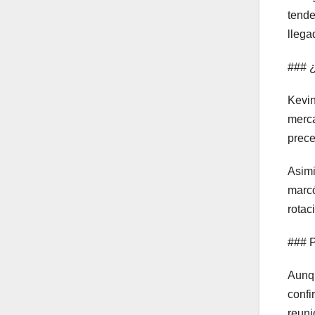
tende
llega
### ¿
Kevin
merca
prece
Asimi
marcó
rotac
### P
Aunqu
confi
reuni