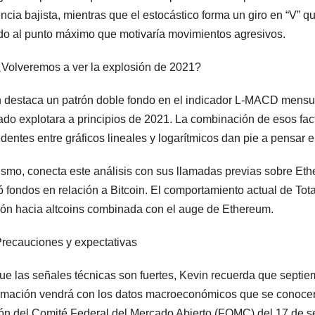
ncia bajista, mientras que el estocástico forma un giro en “V” 
do al punto máximo que motivaría movimientos agresivos.
Volveremos a ver la explosión de 2021?
 destaca un patrón doble fondo en el indicador L-MACD mensua
do explotara a principios de 2021. La combinación de esos fact
dentes entre gráficos lineales y logarítmicos dan pie a pensar en
smo, conecta este análisis con sus llamadas previas sobre E
 fondos en relación a Bitcoin. El comportamiento actual de Total
ión hacia altcoins combinada con el auge de Ethereum.
recauciones y expectativas
e las señales técnicas son fuertes, Kevin recuerda que septie
rmación vendrá con los datos macroeconómicos que se conocer
ón del Comité Federal del Mercado Abierto (FOMC) del 17 de s