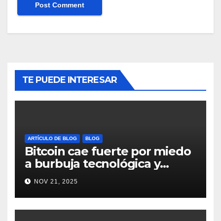
TE PUEDE INTERESAR
ARTÍCULO DE BLOG
BLOG
Bitcoin cae fuerte por miedo
a burbuja tecnológica y
nervios en AI #crypto
NOV 21, 2025
#Bitcoin