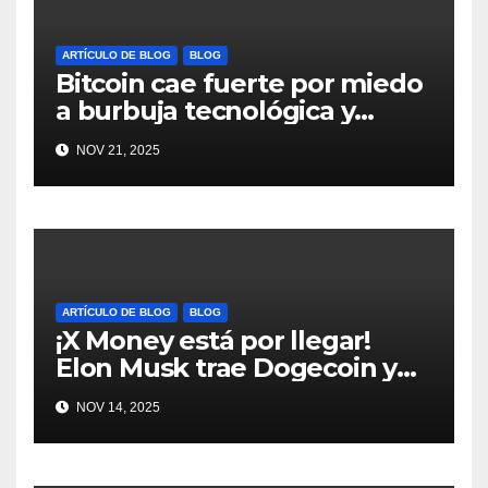
ARTÍCULO DE BLOG
BLOG
Bitcoin cae fuerte por miedo
a burbuja tecnológica y
nervios en AI #crypto
NOV 21, 2025
#Bitcoin
ARTÍCULO DE BLOG
BLOG
¡X Money está por llegar!
Elon Musk trae Dogecoin y
más al mundo de pagos
NOV 14, 2025
#Crypto #Dogecoin