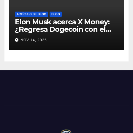
ARTÍCULO DE BLOG
BLOG
Elon Musk acerca X Money:
¿Regresa Dogecoin con el
nuevo pago nativo? #Cripto
NOV 14, 2025
#Dogecoin