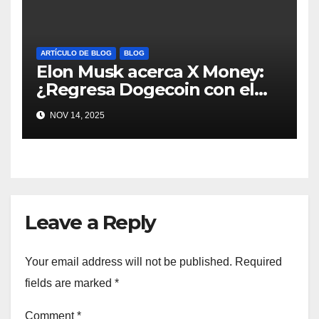
ARTÍCULO DE BLOG
BLOG
Elon Musk acerca X Money:
¿Regresa Dogecoin con el
nuevo pago nativo? #Cripto
NOV 14, 2025
#Dogecoin
Leave a Reply
Your email address will not be published.
Required
fields are marked
*
Comment
*