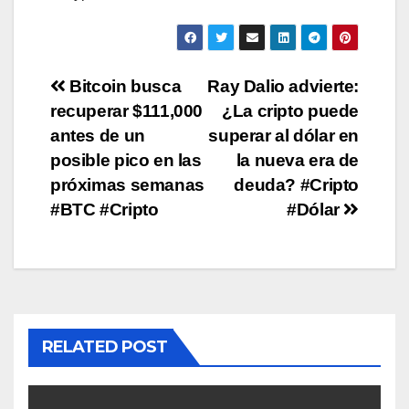
Post
Bitcoin busca
Ray Dalio advierte:
recuperar $111,000
¿La cripto puede
navigation
antes de un
superar al dólar en
posible pico en las
la nueva era de
próximas semanas
deuda? #Cripto
#BTC #Cripto
#Dólar
RELATED POST