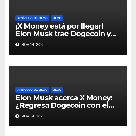
ARTÍCULO DE BLOG
BLOG
¡X Money está por llegar!
Elon Musk trae Dogecoin y
más al mundo de pagos
NOV 14, 2025
#Crypto #Dogecoin
ARTÍCULO DE BLOG
BLOG
Elon Musk acerca X Money:
¿Regresa Dogecoin con el
nuevo pago nativo? #Cripto
NOV 14, 2025
#Dogecoin