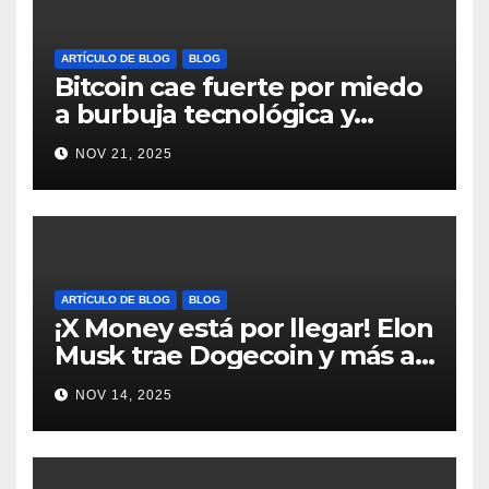
ARTÍCULO DE BLOG
BLOG
Bitcoin cae fuerte por miedo
a burbuja tecnológica y
nervios en AI #crypto
NOV 21, 2025
#Bitcoin
ARTÍCULO DE BLOG
BLOG
¡X Money está por llegar! Elon
Musk trae Dogecoin y más al
mundo de pagos #Crypto
NOV 14, 2025
#Dogecoin