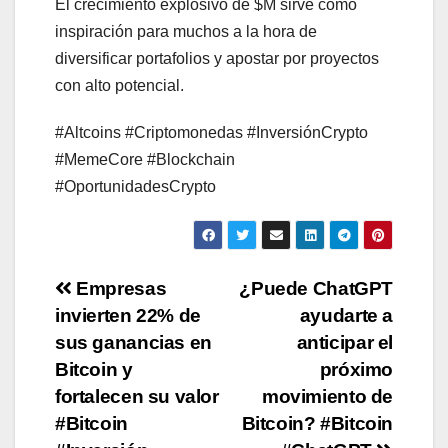
El crecimiento explosivo de $M sirve como
inspiración para muchos a la hora de
diversificar portafolios y apostar por proyectos
con alto potencial.
#Altcoins #Criptomonedas #InversiónCrypto
#MemeCore #Blockchain
#OportunidadesCrypto
Post
Empresas
¿Puede ChatGPT
invierten 22% de
ayudarte a
navigation
sus ganancias en
anticipar el
Bitcoin y
próximo
fortalecen su valor
movimiento de
#Bitcoin
Bitcoin? #Bitcoin