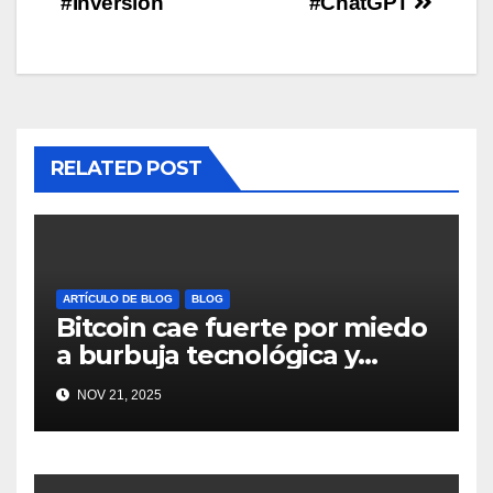
#Inversión
#ChatGPT
RELATED POST
ARTÍCULO DE BLOG
BLOG
Bitcoin cae fuerte por miedo
a burbuja tecnológica y
nervios en AI #crypto
NOV 21, 2025
#Bitcoin