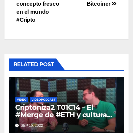
concepto fresco
Bitcoiner
en el mundo
#Cripto
RELATED POST
VIDEO
VIDEOPODCAST
Criptoniza2 T01C14 – El
#Merge de #ETH y cultura
#NFT (Final de Temporada)
SEP 15, 2022