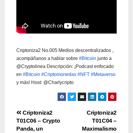
Criptoniza2 No.005 Medios descentralizados ,
acompáñanos a hablar sobre
#Bitcoin
junto a
@Cryptolinea Descripción: ¡Podcast enfocado
en
#Bitcoin
#Criptomonedas
#NFT
#Metaverso
y más! Host: @Charlycripto
Post
Criptoniza2
Criptoniza2
T01C06 – Crypto
T01C04 –
navigation
Panda, un
Maximalismo