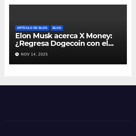
ARTÍCULO DE BLOG
BLOG
Elon Musk acerca X Money:
¿Regresa Dogecoin con el
nuevo pago nativo? #Cripto
NOV 14, 2025
#Dogecoin