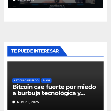
TE PUEDE INTERESAR
ARTÍCULO DE BLOG
BLOG
Bitcoin cae fuerte por miedo
a burbuja tecnológica y
nervios en AI #crypto
NOV 21, 2025
#Bitcoin