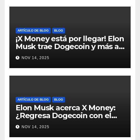
ARTÍCULO DE BLOG
BLOG
¡X Money está por llegar! Elon
Musk trae Dogecoin y más al
mundo de pagos #Crypto
NOV 14, 2025
#Dogecoin
ARTÍCULO DE BLOG
BLOG
Elon Musk acerca X Money:
¿Regresa Dogecoin con el
nuevo pago nativo? #Cripto
NOV 14, 2025
#Dogecoin