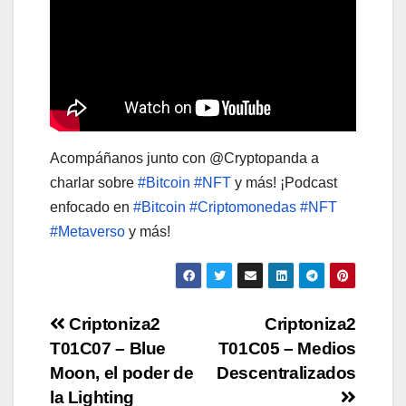
Acompáñanos junto con @Cryptopanda a
charlar sobre
#Bitcoin
#NFT
y más! ¡Podcast
enfocado en
#Bitcoin
#Criptomonedas
#NFT
#Metaverso
y más!
Post
Criptoniza2
Criptoniza2
T01C07 – Blue
T01C05 – Medios
navigation
Moon, el poder de
Descentralizados
la Lighting