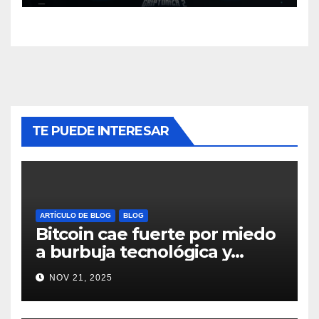
TE PUEDE INTERESAR
ARTÍCULO DE BLOG
BLOG
Bitcoin cae fuerte por miedo
a burbuja tecnológica y
nervios en AI #crypto
NOV 21, 2025
#Bitcoin