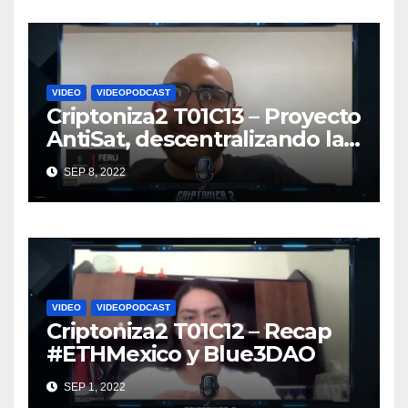
VIDEO
VIDEOPODCAST
Criptoniza2 T01C13 – Proyecto
AntiSat, descentralizando la
convivencia en #Web3
SEP 8, 2022
VIDEO
VIDEOPODCAST
Criptoniza2 T01C12 – Recap
#ETHMexico y Blue3DAO
SEP 1, 2022