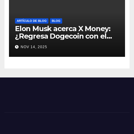
ARTÍCULO DE BLOG
BLOG
Elon Musk acerca X Money:
¿Regresa Dogecoin con el
nuevo pago nativo? #Cripto
NOV 14, 2025
#Dogecoin