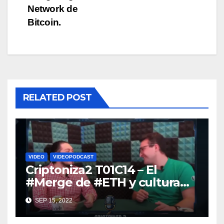
Network de
Bitcoin.
RELATED POST
VIDEO
VIDEOPODCAST
Criptoniza2 T01C14 – El
#Merge de #ETH y cultura
#NFT (Final de Temporada)
SEP 15, 2022