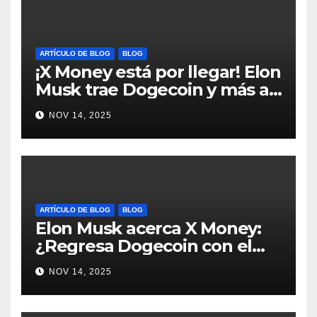
ARTÍCULO DE BLOG
BLOG
¡X Money está por llegar! Elon
Musk trae Dogecoin y más al
mundo de pagos #Crypto
NOV 14, 2025
#Dogecoin
ARTÍCULO DE BLOG
BLOG
Elon Musk acerca X Money:
¿Regresa Dogecoin con el
nuevo pago nativo? #Cripto
NOV 14, 2025
#Dogecoin