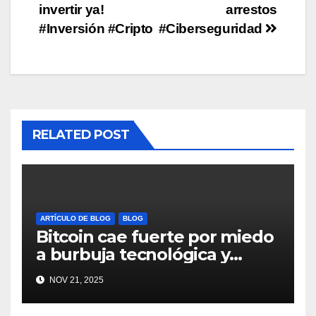
invertir ya!
arrestos
#Inversión #Cripto
#Ciberseguridad
RELATED POST
ARTÍCULO DE BLOG
BLOG
Bitcoin cae fuerte por miedo
a burbuja tecnológica y
nervios en AI #crypto
NOV 21, 2025
#Bitcoin