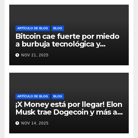
ARTÍCULO DE BLOG
BLOG
Bitcoin cae fuerte por miedo
a burbuja tecnológica y
nervios en AI #crypto
NOV 21, 2025
#Bitcoin
ARTÍCULO DE BLOG
BLOG
¡X Money está por llegar! Elon
Musk trae Dogecoin y más al
mundo de pagos #Crypto
NOV 14, 2025
#Dogecoin