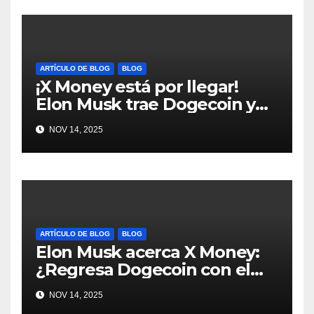
ARTÍCULO DE BLOG
BLOG
¡X Money está por llegar!
Elon Musk trae Dogecoin y
más al mundo de pagos
NOV 14, 2025
#Crypto #Dogecoin
ARTÍCULO DE BLOG
BLOG
Elon Musk acerca X Money:
¿Regresa Dogecoin con el
nuevo pago nativo? #Cripto
NOV 14, 2025
#Dogecoin