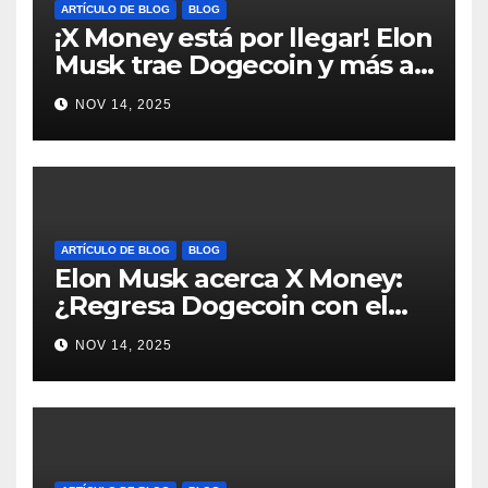
ARTÍCULO DE BLOG
BLOG
¡X Money está por llegar! Elon
Musk trae Dogecoin y más al
mundo de pagos #Crypto
NOV 14, 2025
#Dogecoin
ARTÍCULO DE BLOG
BLOG
Elon Musk acerca X Money:
¿Regresa Dogecoin con el
nuevo pago nativo? #Cripto
NOV 14, 2025
#Dogecoin