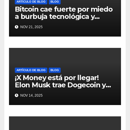
ARTÍCULO DE BLOG
BLOG
Bitcoin cae fuerte por miedo
a burbuja tecnológica y
nervios en AI #crypto
NOV 21, 2025
#Bitcoin
ARTÍCULO DE BLOG
BLOG
¡X Money está por llegar!
Elon Musk trae Dogecoin y
más al mundo de pagos
NOV 14, 2025
#Crypto #Dogecoin