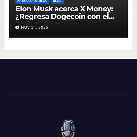
ARTÍCULO DE BLOG
BLOG
Elon Musk acerca X Money:
¿Regresa Dogecoin con el
nuevo pago nativo? #Cripto
NOV 14, 2025
#Dogecoin