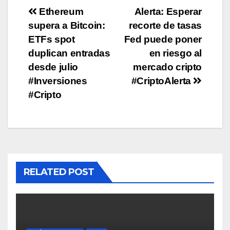
Post
Ethereum
Alerta: Esperar
supera a Bitcoin:
recorte de tasas
navigation
ETFs spot
Fed puede poner
duplican entradas
en riesgo al
desde julio
mercado cripto
#Inversiones
#CriptoAlerta
#Cripto
RELATED POST