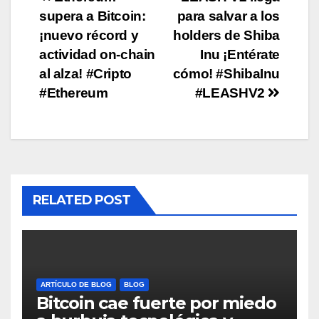
Post
supera a Bitcoin:
para salvar a los
navigation
¡nuevo récord y
holders de Shiba
actividad on-chain
Inu ¡Entérate
al alza! #Cripto
cómo! #ShibaInu
#Ethereum
#LEASHV2
RELATED POST
ARTÍCULO DE BLOG
BLOG
Bitcoin cae fuerte por miedo