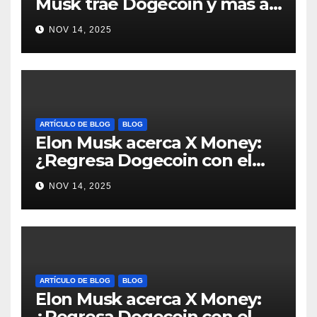
Musk trae Dogecoin y más al
mundo de pagos #Crypto
NOV 14, 2025
#Dogecoin
ARTÍCULO DE BLOG
BLOG
Elon Musk acerca X Money:
¿Regresa Dogecoin con el
nuevo pago nativo? #Cripto
NOV 14, 2025
#Dogecoin
ARTÍCULO DE BLOG
BLOG
Elon Musk acerca X Money:
¿Regresa Dogecoin con el