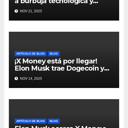
a burbuja tecnológica y
nervios en AI #crypto
NOV 21, 2025
#Bitcoin
ARTÍCULO DE BLOG
BLOG
¡X Money está por llegar!
Elon Musk trae Dogecoin y
más al mundo de pagos
NOV 14, 2025
#Crypto #Dogecoin
ARTÍCULO DE BLOG
BLOG