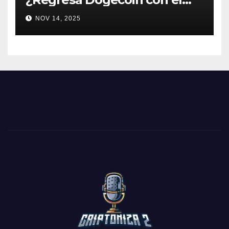
nuevo pago nativo? #Cripto
NOV 14, 2025
#Dogecoin