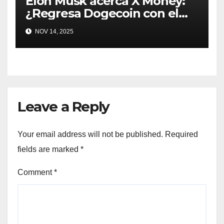
Elon Musk acerca X Money:
¿Regresa Dogecoin con el
nuevo pago nativo? #Cripto
NOV 14, 2025
#Dogecoin
Leave a Reply
Your email address will not be published.
Required
fields are marked
*
Comment
*