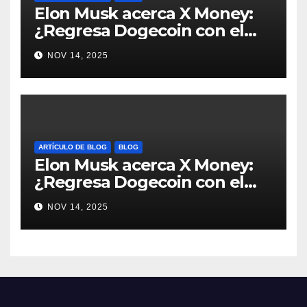
Elon Musk acerca X Money:
¿Regresa Dogecoin con el
nuevo pago nativo? #Cripto
NOV 14, 2025
#Dogecoin
ARTÍCULO DE BLOG
BLOG
Elon Musk acerca X Money:
¿Regresa Dogecoin con el
nuevo pago nativo? #Cripto
NOV 14, 2025
#Dogecoin