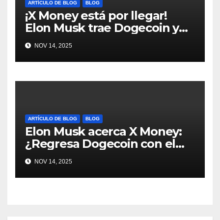
ARTÍCULO DE BLOG
BLOG
¡X Money está por llegar!
Elon Musk trae Dogecoin y
más al mundo de pagos
NOV 14, 2025
#Crypto #Dogecoin
ARTÍCULO DE BLOG
BLOG
Elon Musk acerca X Money:
¿Regresa Dogecoin con el
nuevo pago nativo? #Cripto
NOV 14, 2025
#Dogecoin