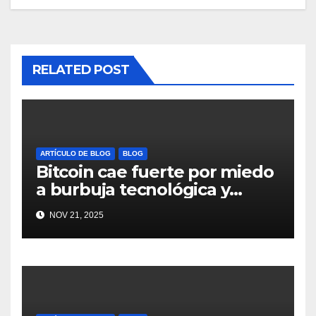
RELATED POST
ARTÍCULO DE BLOG
BLOG
Bitcoin cae fuerte por miedo
a burbuja tecnológica y
nervios en AI #crypto
NOV 21, 2025
#Bitcoin