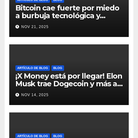
Bitcoin cae fuerte por miedo
a burbuja tecnológica y
nervios en AI #crypto
NOV 21, 2025
#Bitcoin
ARTÍCULO DE BLOG
BLOG
¡X Money está por llegar! Elon
Musk trae Dogecoin y más al
mundo de pagos #Crypto
NOV 14, 2025
#Dogecoin
ARTÍCULO DE BLOG
BLOG