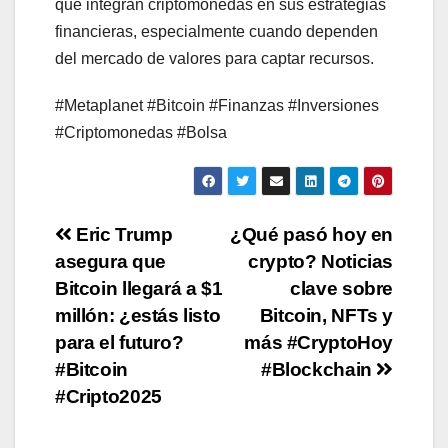
que integran criptomonedas en sus estrategias
financieras, especialmente cuando dependen
del mercado de valores para captar recursos.
#Metaplanet #Bitcoin #Finanzas #Inversiones
#Criptomonedas #Bolsa
Post
Eric Trump
¿Qué pasó hoy en
asegura que
crypto? Noticias
navigation
Bitcoin llegará a $1
clave sobre
millón: ¿estás listo
Bitcoin, NFTs y
para el futuro?
más #CryptoHoy
#Bitcoin
#Blockchain
#Cripto2025