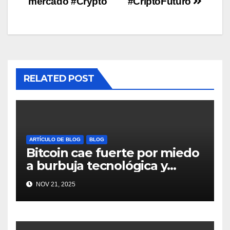
mercado #Crypto
#CriptoFuturo
RELATED POST
ARTÍCULO DE BLOG
BLOG
Bitcoin cae fuerte por miedo
a burbuja tecnológica y
nervios en AI #crypto
NOV 21, 2025
#Bitcoin