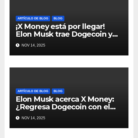
ARTÍCULO DE BLOG
BLOG
¡X Money está por llegar!
Elon Musk trae Dogecoin y
más al mundo de pagos
NOV 14, 2025
#Crypto #Dogecoin
ARTÍCULO DE BLOG
BLOG
Elon Musk acerca X Money:
¿Regresa Dogecoin con el
nuevo pago nativo? #Cripto
NOV 14, 2025
#Dogecoin