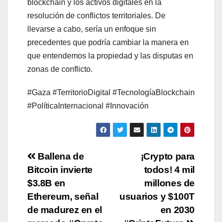
blockchain y los activos digitales en la
resolución de conflictos territoriales. De
llevarse a cabo, sería un enfoque sin
precedentes que podría cambiar la manera en
que entendemos la propiedad y las disputas en
zonas de conflicto.
#Gaza #TerritorioDigital #TecnologíaBlockchain
#PolíticaInternacional #Innovación
Post
Ballena de
¡Crypto para
Bitcoin invierte
todos! 4 mil
navigation
$3.8B en
millones de
Ethereum, señal
usuarios y $100T
de madurez en el
en 2030