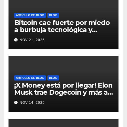
ARTÍCULO DE BLOG
BLOG
Bitcoin cae fuerte por miedo
a burbuja tecnológica y
nervios en AI #crypto
NOV 21, 2025
#Bitcoin
ARTÍCULO DE BLOG
BLOG
¡X Money está por llegar! Elon
Musk trae Dogecoin y más al
mundo de pagos #Crypto
NOV 14, 2025
#Dogecoin